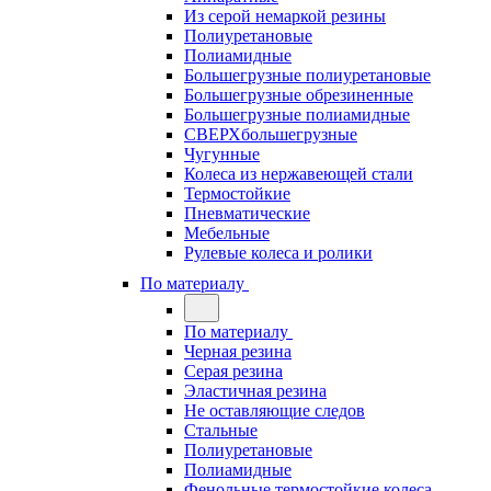
Из серой немаркой резины
Полиуретановые
Полиамидные
Большегрузные полиуретановые
Большегрузные обрезиненные
Большегрузные полиамидные
СВЕРХбольшегрузные
Чугунные
Колеса из нержавеющей стали
Термостойкие
Пневматические
Мебельные
Рулевые колеса и ролики
По материалу
По материалу
Черная резина
Серая резина
Эластичная резина
Не оставляющие следов
Стальные
Полиуретановые
Полиамидные
Фенольные термостойкие колеса