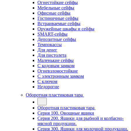
Огнестойкие сейфы
Мебельные сейфы
Офисные сейфы
Гостиничные сейфы
Встраиваемые сейфы
Оружейные шкафы и сейфы
SMART-сейфы
Депозитные сейфы
Темпокассы
Для денег
Для пистолета
Маленькие сейфы
С кодовым замком
Огневзломостойкие
С электронным замком
С ключом
Недорогие
Оборотная пластиковая тара
Оборотная пластиковая тара
Серия 100. Овощные ящики
Серия 200. Ящики для рыбной и колбасно-
мясной продукции.
Серия 300. Ящики для молочной продукции.