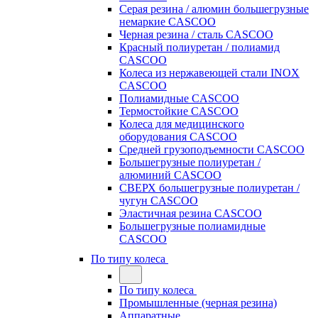
Серая резина / алюмин большегрузные
немаркие CASCOO
Черная резина / сталь CASCOO
Красный полиуретан / полиамид
CASCOO
Колеса из нержавеющей стали INOX
CASCOO
Полиамидные CASCOO
Термостойкие CASCOO
Колеса для медицинского
оборудования CASCOO
Средней грузоподъемности CASCOO
Большегрузные полиуретан /
алюминий CASCOO
СВЕРХ большегрузные полиуретан /
чугун CASCOO
Эластичная резина CASCOO
Большегрузные полиамидные
CASCOO
По типу колеса
По типу колеса
Промышленные (черная резина)
Аппаратные