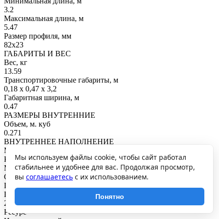
Минимальная длина, м
3.2
Максимальная длина, м
5.47
Размер профиля, мм
82х23
ГАБАРИТЫ И ВЕС
Вес, кг
13.59
Транспортировочные габариты, м
0,18 х 0,47 х 3,2
Габаритная ширина, м
0.47
РАЗМЕРЫ ВНУТРЕННИЕ
Объем, м. куб
0.271
ВНУТРЕННЕЕ НАПОЛНЕНИЕ
Материал опоры
Мы используем файлы cookie, чтобы сайт работал
Композитный полимер
стабильнее и удобнее для вас. Продолжая просмотр,
Материал фурнитуры
вы
соглашаетесь
с их использованием.
Сталь оцинкованная
ПРОИЗВОДСТВО И ГАРАНТИЯ
Гарантия, мес
Понятно
24
Ресурс