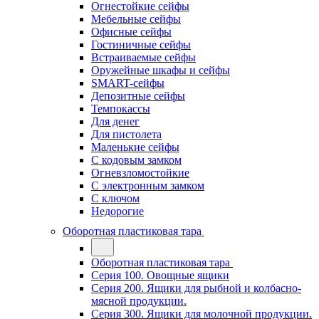
Огнестойкие сейфы
Мебельные сейфы
Офисные сейфы
Гостиничные сейфы
Встраиваемые сейфы
Оружейные шкафы и сейфы
SMART-сейфы
Депозитные сейфы
Темпокассы
Для денег
Для пистолета
Маленькие сейфы
С кодовым замком
Огневзломостойкие
С электронным замком
С ключом
Недорогие
Оборотная пластиковая тара
Оборотная пластиковая тара
Серия 100. Овощные ящики
Серия 200. Ящики для рыбной и колбасно-
мясной продукции.
Серия 300. Ящики для молочной продукции.