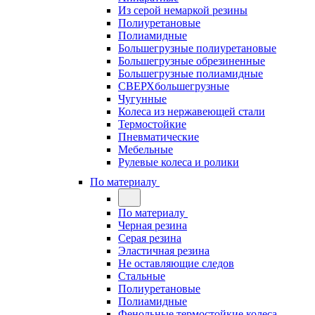
Из серой немаркой резины
Полиуретановые
Полиамидные
Большегрузные полиуретановые
Большегрузные обрезиненные
Большегрузные полиамидные
СВЕРХбольшегрузные
Чугунные
Колеса из нержавеющей стали
Термостойкие
Пневматические
Мебельные
Рулевые колеса и ролики
По материалу
По материалу
Черная резина
Серая резина
Эластичная резина
Не оставляющие следов
Стальные
Полиуретановые
Полиамидные
Фенольные термостойкие колеса