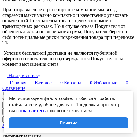
При отправке через транспортные компании мы всегда
стараемся максимально компактно и качественно упаковать
оплаченный Покупателем товар в целях экономии на
транспортных расходах. Но в случае отказа Покупателя от
обрешетки и/или опалечивания груза, Покупатель берет на
себя потенциальные риски повреждения товара при перевозке
ТК.
Условия бесплатной доставки не являются публичной
офертой и окончательно подтверждаются Покупателю на
момент выставления счета.
Назад к списку
Главная
Каталог
0
Корзина
0
Избранные
0
Сравнение
Подписаться
Мы используем файлы cookie, чтобы сайт работал
на новости и акции
стабильнее и удобнее для вас. Продолжая просмотр,
вы
соглашаетесь
с их использованием.
+7 (800) 700-67-71
Понятно
sale@sklad-21.ru
г. Чебоксары, Складской проезд 6, склад 34
Интернет-магазин