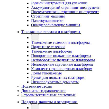
Ручной инструмент для упаковки
Аккумуляторный стреппинг инструмент
Пневматический стреппинг инструмент
Стреппинг машины
Палетоупаковщики
Обандероливающие машины
Такелажные тележки и платформы
Такелажные тележки и платформы
Подкатные тележки
Такелажные платформы
Поворотные подкатные платформы
Неповоротные подкатные платформы
Неповортные сдвоенные платформы
Комплекты транспортных платформ
Ломы такелажные
Ручки для подкатных платформ
Низкоподхватные домкраты
Подъемные столы
Домкраты гидравлические
Стропы текстильные ленточные
Поддоны, паллеты и ограждения