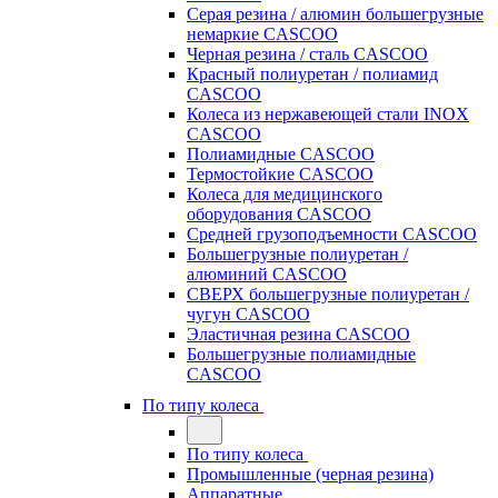
Серая резина / алюмин большегрузные
немаркие CASCOO
Черная резина / сталь CASCOO
Красный полиуретан / полиамид
CASCOO
Колеса из нержавеющей стали INOX
CASCOO
Полиамидные CASCOO
Термостойкие CASCOO
Колеса для медицинского
оборудования CASCOO
Средней грузоподъемности CASCOO
Большегрузные полиуретан /
алюминий CASCOO
СВЕРХ большегрузные полиуретан /
чугун CASCOO
Эластичная резина CASCOO
Большегрузные полиамидные
CASCOO
По типу колеса
По типу колеса
Промышленные (черная резина)
Аппаратные