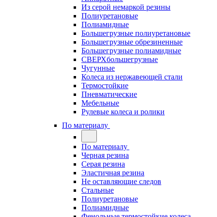
Из серой немаркой резины
Полиуретановые
Полиамидные
Большегрузные полиуретановые
Большегрузные обрезиненные
Большегрузные полиамидные
СВЕРХбольшегрузные
Чугунные
Колеса из нержавеющей стали
Термостойкие
Пневматические
Мебельные
Рулевые колеса и ролики
По материалу
По материалу
Черная резина
Серая резина
Эластичная резина
Не оставляющие следов
Стальные
Полиуретановые
Полиамидные
Фенольные термостойкие колеса