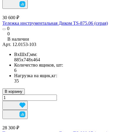
30 600 ₽
Тележка инструментальная Диком TS-875.06 (серая)
0
0
В наличии
Арт.
12.0153-103
ВхШхГ,мм:
885х748х464
Количество ящиков, шт:
6
Нагрузка на ящик,кг:
35
В корзину
28 300 ₽