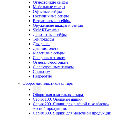
Огнестойкие сейфы
Мебельные сейфы
Офисные сейфы
Гостиничные сейфы
Встраиваемые сейфы
Оружейные шкафы и сейфы
SMART-сейфы
Депозитные сейфы
Темпокассы
Для денег
Для пистолета
Маленькие сейфы
С кодовым замком
Огневзломостойкие
С электронным замком
С ключом
Недорогие
Оборотная пластиковая тара
Оборотная пластиковая тара
Серия 100. Овощные ящики
Серия 200. Ящики для рыбной и колбасно-
мясной продукции.
Серия 300. Ящики для молочной продукции.