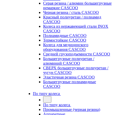
Серая резина / алюмин большегрузные
немаркие CASCOO
Черная резина / сталь CASCOO
Красный полиуретан / полиамид
CASCOO
Колеса из нержавеющей стали INOX
CASCOO
Полиамидные CASCOO
Термостойкие CASCOO
Колеса для медицинского
оборудования CASCOO
Средней грузоподъемности CASCOO
Большегрузные полиуретан /
алюминий CASCOO
СВЕРХ большегрузные полиуретан /
чугун CASCOO
Эластичная резина CASCOO
Большегрузные полиамидные
CASCOO
По типу колеса
По типу колеса
Промышленные (черная резина)
Аппаратные