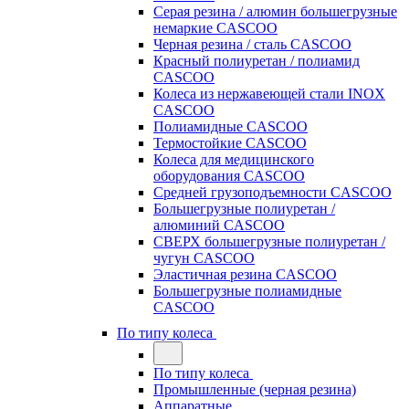
Серая резина / алюмин большегрузные
немаркие CASCOO
Черная резина / сталь CASCOO
Красный полиуретан / полиамид
CASCOO
Колеса из нержавеющей стали INOX
CASCOO
Полиамидные CASCOO
Термостойкие CASCOO
Колеса для медицинского
оборудования CASCOO
Средней грузоподъемности CASCOO
Большегрузные полиуретан /
алюминий CASCOO
СВЕРХ большегрузные полиуретан /
чугун CASCOO
Эластичная резина CASCOO
Большегрузные полиамидные
CASCOO
По типу колеса
По типу колеса
Промышленные (черная резина)
Аппаратные