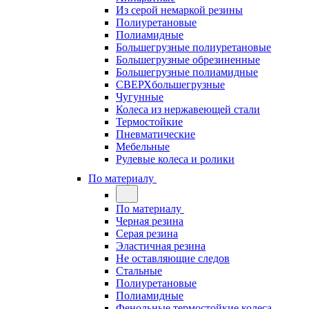
Из серой немаркой резины
Полиуретановые
Полиамидные
Большегрузные полиуретановые
Большегрузные обрезиненные
Большегрузные полиамидные
СВЕРХбольшегрузные
Чугунные
Колеса из нержавеющей стали
Термостойкие
Пневматические
Мебельные
Рулевые колеса и ролики
По материалу
По материалу
Черная резина
Серая резина
Эластичная резина
Не оставляющие следов
Стальные
Полиуретановые
Полиамидные
Фенольные термостойкие колеса