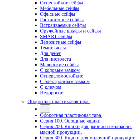
Огнестойкие сейфы
Мебельные сейфы
Офисные сейфы
Гостиничные сейфы
Встраиваемые сейфы
Оружейные шкафы и сейфы
SMART-сейфы
Депозитные сейфы
Темпокассы
Для денег
Для пистолета
Маленькие сейфы
С кодовым замком
Огневзломостойкие
С электронным замком
С ключом
Недорогие
Оборотная пластиковая тара
Оборотная пластиковая тара
Серия 100. Овощные ящики
Серия 200. Ящики для рыбной и колбасно-
мясной продукции.
Серия 300. Ящики для молочной продукции.