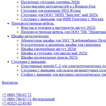
Паллетные стеллажи сентябрь 2016г
Склад-магазин автозапчастей в г.Йошкар-Ола
Стеллажи для компании NEO Кухни
Стеллажи для ООО "НПП "Бреслер" май 2025г
Стеллажи с ящиками для НИИ Генетики г. Москва
Производственная мебель
Верстак и тележки в мастерскую август 2022г
Производственная мебель для ООО "ПК "Промтрак
Шкафы металлические
Абонентские шкафы для ЗАО "Хлебокомбинат Пет
Бухгалтерские и архивные шкафы для гарнизона
Шкафы гардеробные август 2024г
Шкафы и стеллажи для школы май 2025г
Шкафы раздевальные апрель 2025г
Стеллажи с ящиками
Пластиковые короба С-2 для электротехнических т
Стеллажи с ящиками для склада мелкоштучных изд
Стойки с ящиками для магазина сантехнических тов
Контакты
+7 (800) 700-67-71
+7 (800) 700-67-71
Федеральный
+7 (8352) 22-83-83