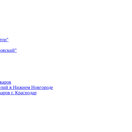
тор"
ровский"
оваров
елий в Нижнем Новгороде
аров г. Краснодар