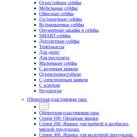
Огнестойкие сейфы
Мебельные сейфы
Офисные сейфы
Гостиничные сейфы
Встраиваемые сейфы
Оружейные шкафы и сейфы
SMART-сейфы
Депозитные сейфы
Темпокассы
Для денег
Для пистолета
Маленькие сейфы
С кодовым замком
Огневзломостойкие
С электронным замком
С ключом
Недорогие
Оборотная пластиковая тара
Оборотная пластиковая тара
Серия 100. Овощные ящики
Серия 200. Ящики для рыбной и колбасно-
мясной продукции.
Серия 300. Ящики для молочной продукции.