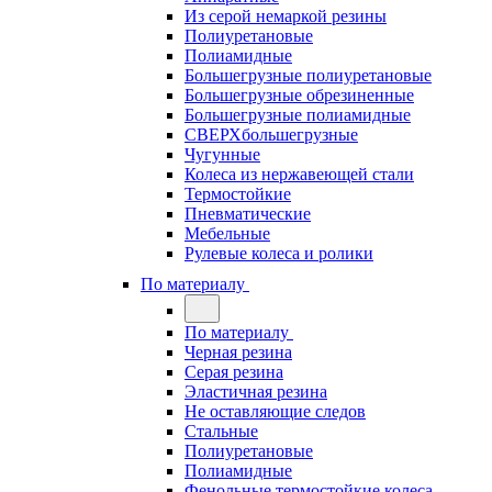
Из серой немаркой резины
Полиуретановые
Полиамидные
Большегрузные полиуретановые
Большегрузные обрезиненные
Большегрузные полиамидные
СВЕРХбольшегрузные
Чугунные
Колеса из нержавеющей стали
Термостойкие
Пневматические
Мебельные
Рулевые колеса и ролики
По материалу
По материалу
Черная резина
Серая резина
Эластичная резина
Не оставляющие следов
Стальные
Полиуретановые
Полиамидные
Фенольные термостойкие колеса