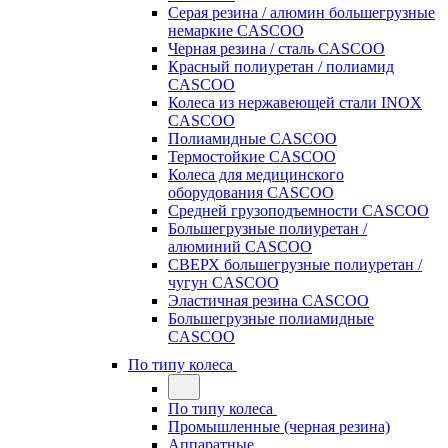
Серая резина / алюмин большегрузные
немаркие CASCOO
Черная резина / сталь CASCOO
Красный полиуретан / полиамид
CASCOO
Колеса из нержавеющей стали INOX
CASCOO
Полиамидные CASCOO
Термостойкие CASCOO
Колеса для медицинского
оборудования CASCOO
Средней грузоподъемности CASCOO
Большегрузные полиуретан /
алюминий CASCOO
СВЕРХ большегрузные полиуретан /
чугун CASCOO
Эластичная резина CASCOO
Большегрузные полиамидные
CASCOO
По типу колеса
По типу колеса
Промышленные (черная резина)
Аппаратные