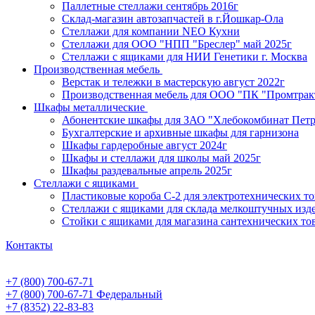
Паллетные стеллажи сентябрь 2016г
Склад-магазин автозапчастей в г.Йошкар-Ола
Стеллажи для компании NEO Кухни
Стеллажи для ООО "НПП "Бреслер" май 2025г
Стеллажи с ящиками для НИИ Генетики г. Москва
Производственная мебель
Верстак и тележки в мастерскую август 2022г
Производственная мебель для ООО "ПК "Промтрак
Шкафы металлические
Абонентские шкафы для ЗАО "Хлебокомбинат Пет
Бухгалтерские и архивные шкафы для гарнизона
Шкафы гардеробные август 2024г
Шкафы и стеллажи для школы май 2025г
Шкафы раздевальные апрель 2025г
Стеллажи с ящиками
Пластиковые короба С-2 для электротехнических т
Стеллажи с ящиками для склада мелкоштучных изд
Стойки с ящиками для магазина сантехнических тов
Контакты
+7 (800) 700-67-71
+7 (800) 700-67-71
Федеральный
+7 (8352) 22-83-83