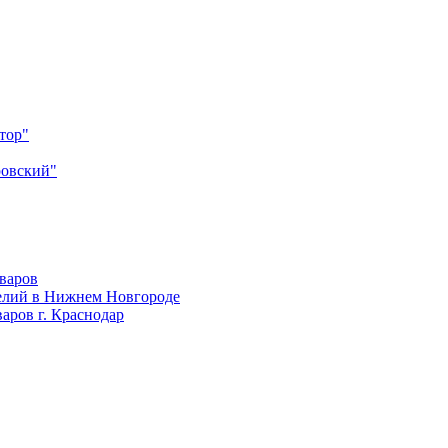
тор"
ровский"
оваров
елий в Нижнем Новгороде
аров г. Краснодар