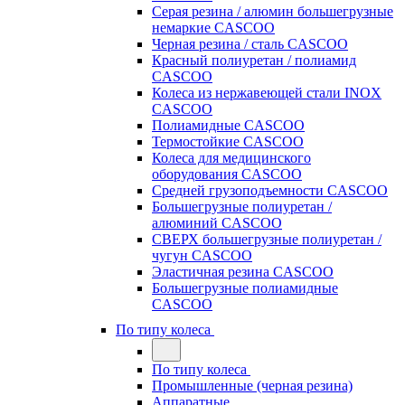
Серая резина / алюмин большегрузные
немаркие CASCOO
Черная резина / сталь CASCOO
Красный полиуретан / полиамид
CASCOO
Колеса из нержавеющей стали INOX
CASCOO
Полиамидные CASCOO
Термостойкие CASCOO
Колеса для медицинского
оборудования CASCOO
Средней грузоподъемности CASCOO
Большегрузные полиуретан /
алюминий CASCOO
СВЕРХ большегрузные полиуретан /
чугун CASCOO
Эластичная резина CASCOO
Большегрузные полиамидные
CASCOO
По типу колеса
По типу колеса
Промышленные (черная резина)
Аппаратные