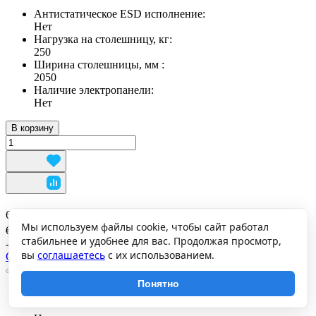
Антистатическое ESD исполнение:
Нет
Нагрузка на столешницу, кг:
250
Ширина столешницы, мм :
2050
Наличие электропанели:
Нет
В корзину
62 953 ₽
Мы используем файлы cookie, чтобы сайт работал
64 900 ₽
стабильнее и удобнее для вас. Продолжая просмотр,
-3%
вы
соглашаетесь
с их использованием.
Стол монтажный Диком СР-150-01 Р ДСП + Экран Э4
0
0
Понятно
В наличии