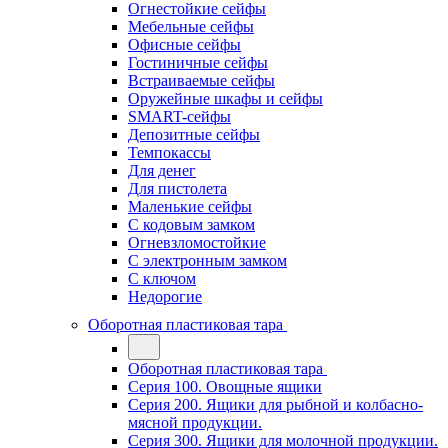
Огнестойкие сейфы
Мебельные сейфы
Офисные сейфы
Гостиничные сейфы
Встраиваемые сейфы
Оружейные шкафы и сейфы
SMART-сейфы
Депозитные сейфы
Темпокассы
Для денег
Для пистолета
Маленькие сейфы
С кодовым замком
Огневзломостойкие
С электронным замком
С ключом
Недорогие
Оборотная пластиковая тара
Оборотная пластиковая тара
Серия 100. Овощные ящики
Серия 200. Ящики для рыбной и колбасно-
мясной продукции.
Серия 300. Ящики для молочной продукции.