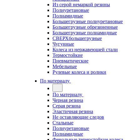
Из серой немаркой резины
Полиуретановые
Полиамидные
Большегрузные полиуретановые
Большегрузные обрезиненные
Большегрузные полиамидные
СВЕРХбольшегрузные
Чугунные
Колеса из нержавеющей стали
Термостойкие
Пневматические
Мебельные
Рулевые колеса и ролики
По материалу
По материалу
Черная резина
Серая резина
Эластичная резина
Не оставляющие следов
Стальные
Полиуретановые
Полиамидные
Фенольные термостойкие колеса