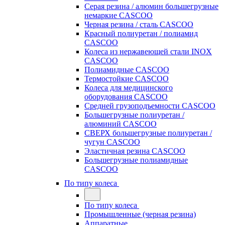
Серая резина / алюмин большегрузные
немаркие CASCOO
Черная резина / сталь CASCOO
Красный полиуретан / полиамид
CASCOO
Колеса из нержавеющей стали INOX
CASCOO
Полиамидные CASCOO
Термостойкие CASCOO
Колеса для медицинского
оборудования CASCOO
Средней грузоподъемности CASCOO
Большегрузные полиуретан /
алюминий CASCOO
СВЕРХ большегрузные полиуретан /
чугун CASCOO
Эластичная резина CASCOO
Большегрузные полиамидные
CASCOO
По типу колеса
По типу колеса
Промышленные (черная резина)
Аппаратные