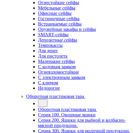
Огнестойкие сейфы
Мебельные сейфы
Офисные сейфы
Гостиничные сейфы
Встраиваемые сейфы
Оружейные шкафы и сейфы
SMART-сейфы
Депозитные сейфы
Темпокассы
Для денег
Для пистолета
Маленькие сейфы
С кодовым замком
Огневзломостойкие
С электронным замком
С ключом
Недорогие
Оборотная пластиковая тара
Оборотная пластиковая тара
Серия 100. Овощные ящики
Серия 200. Ящики для рыбной и колбасно-
мясной продукции.
Серия 300. Ящики для молочной продукции.