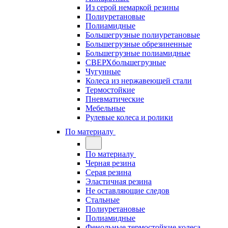
Из серой немаркой резины
Полиуретановые
Полиамидные
Большегрузные полиуретановые
Большегрузные обрезиненные
Большегрузные полиамидные
СВЕРХбольшегрузные
Чугунные
Колеса из нержавеющей стали
Термостойкие
Пневматические
Мебельные
Рулевые колеса и ролики
По материалу
По материалу
Черная резина
Серая резина
Эластичная резина
Не оставляющие следов
Стальные
Полиуретановые
Полиамидные
Фенольные термостойкие колеса