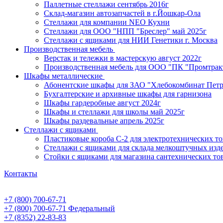
Паллетные стеллажи сентябрь 2016г
Склад-магазин автозапчастей в г.Йошкар-Ола
Стеллажи для компании NEO Кухни
Стеллажи для ООО "НПП "Бреслер" май 2025г
Стеллажи с ящиками для НИИ Генетики г. Москва
Производственная мебель
Верстак и тележки в мастерскую август 2022г
Производственная мебель для ООО "ПК "Промтрак
Шкафы металлические
Абонентские шкафы для ЗАО "Хлебокомбинат Пет
Бухгалтерские и архивные шкафы для гарнизона
Шкафы гардеробные август 2024г
Шкафы и стеллажи для школы май 2025г
Шкафы раздевальные апрель 2025г
Стеллажи с ящиками
Пластиковые короба С-2 для электротехнических т
Стеллажи с ящиками для склада мелкоштучных изд
Стойки с ящиками для магазина сантехнических тов
Контакты
+7 (800) 700-67-71
+7 (800) 700-67-71
Федеральный
+7 (8352) 22-83-83