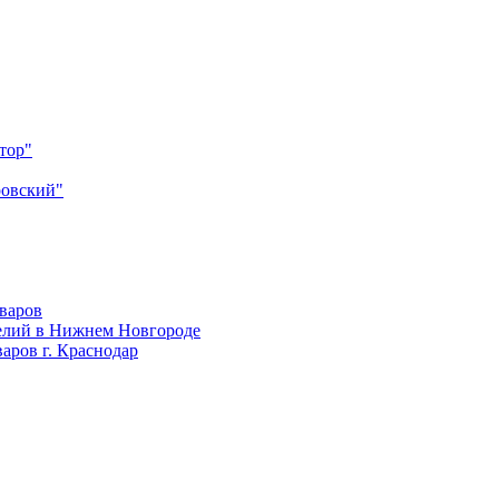
тор"
ровский"
оваров
елий в Нижнем Новгороде
аров г. Краснодар