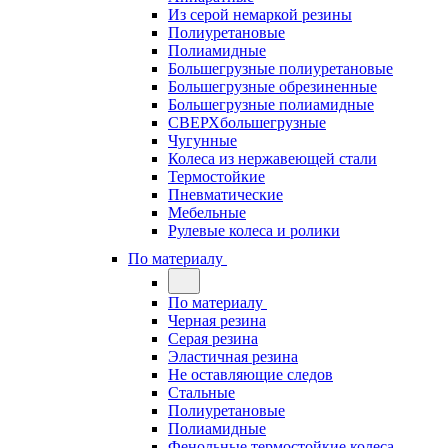
Из серой немаркой резины
Полиуретановые
Полиамидные
Большегрузные полиуретановые
Большегрузные обрезиненные
Большегрузные полиамидные
СВЕРХбольшегрузные
Чугунные
Колеса из нержавеющей стали
Термостойкие
Пневматические
Мебельные
Рулевые колеса и ролики
По материалу
По материалу
Черная резина
Серая резина
Эластичная резина
Не оставляющие следов
Стальные
Полиуретановые
Полиамидные
Фенольные термостойкие колеса