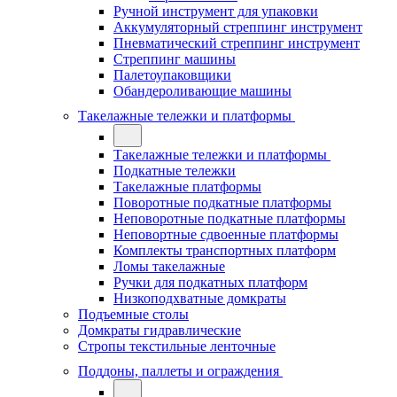
Ручной инструмент для упаковки
Аккумуляторный стреппинг инструмент
Пневматический стреппинг инструмент
Стреппинг машины
Палетоупаковщики
Обандероливающие машины
Такелажные тележки и платформы
Такелажные тележки и платформы
Подкатные тележки
Такелажные платформы
Поворотные подкатные платформы
Неповоротные подкатные платформы
Неповортные сдвоенные платформы
Комплекты транспортных платформ
Ломы такелажные
Ручки для подкатных платформ
Низкоподхватные домкраты
Подъемные столы
Домкраты гидравлические
Стропы текстильные ленточные
Поддоны, паллеты и ограждения