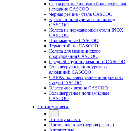
Серая резина / алюмин большегрузные
немаркие CASCOO
Черная резина / сталь CASCOO
Красный полиуретан / полиамид
CASCOO
Колеса из нержавеющей стали INOX
CASCOO
Полиамидные CASCOO
Термостойкие CASCOO
Колеса для медицинского
оборудования CASCOO
Средней грузоподъемности CASCOO
Большегрузные полиуретан /
алюминий CASCOO
СВЕРХ большегрузные полиуретан /
чугун CASCOO
Эластичная резина CASCOO
Большегрузные полиамидные
CASCOO
По типу колеса
По типу колеса
Промышленные (черная резина)
Аппаратные