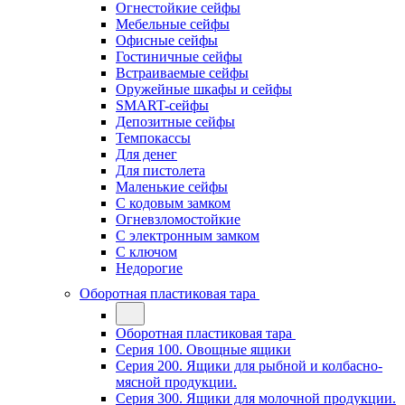
Огнестойкие сейфы
Мебельные сейфы
Офисные сейфы
Гостиничные сейфы
Встраиваемые сейфы
Оружейные шкафы и сейфы
SMART-сейфы
Депозитные сейфы
Темпокассы
Для денег
Для пистолета
Маленькие сейфы
С кодовым замком
Огневзломостойкие
С электронным замком
С ключом
Недорогие
Оборотная пластиковая тара
Оборотная пластиковая тара
Серия 100. Овощные ящики
Серия 200. Ящики для рыбной и колбасно-
мясной продукции.
Серия 300. Ящики для молочной продукции.