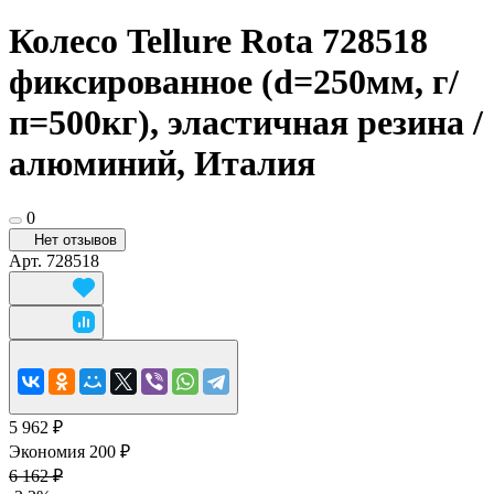
Колесо Tellure Rota 728518
фиксированное (d=250мм, г/
п=500кг), эластичная резина /
алюминий, Италия
0
Нет отзывов
Арт.
728518
5 962 ₽
Экономия 200 ₽
6 162 ₽