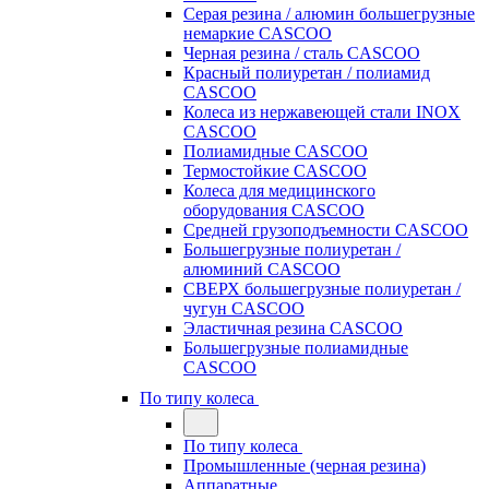
Серая резина / алюмин большегрузные
немаркие CASCOO
Черная резина / сталь CASCOO
Красный полиуретан / полиамид
CASCOO
Колеса из нержавеющей стали INOX
CASCOO
Полиамидные CASCOO
Термостойкие CASCOO
Колеса для медицинского
оборудования CASCOO
Средней грузоподъемности CASCOO
Большегрузные полиуретан /
алюминий CASCOO
СВЕРХ большегрузные полиуретан /
чугун CASCOO
Эластичная резина CASCOO
Большегрузные полиамидные
CASCOO
По типу колеса
По типу колеса
Промышленные (черная резина)
Аппаратные