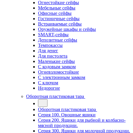
Огнестойкие сейфы
Мебельные сейфы
Офисные сейфы
Гостиничные сейфы
Встраиваемые сейфы
Оружейные шкафы и сейфы
SMART-сейфы
Депозитные сейфы
Темпокассы
Для денег
Для пистолета
Маленькие сейфы
С кодовым замком
Огневзломостойкие
С электронным замком
С ключом
Недорогие
Оборотная пластиковая тара
Оборотная пластиковая тара
Серия 100. Овощные ящики
Серия 200. Ящики для рыбной и колбасно-
мясной продукции.
Серия 300. Ящики для молочной продукции.