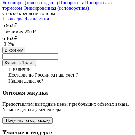
Без опоры (колесо под ось)
Поворотная
Поворотная с
тормозом
Фиксированная (неповоротная)
Способ крепления опоры
Площадка 4 отверстия
5 962 ₽
Экономия 200 ₽
6 162 ₽
-3.2%
В корзину
Купить в 1 клик
В наличии
Доставка по России за наш счет
?
Нашли дешевле?
Оптовая закупка
Предоставляем выгодные цены при больших объёмах заказа.
Узнайте детали у менеджера
Получить спец. скидку
Участие в тендерах