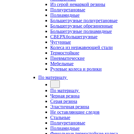
Из серой немаркой резины
Полиуретановые
Полиамидные
Большегрузные полиуретановые
Большегрузные обрезиненные
Большегрузные полиамидные
СВЕРХбольшегрузные
Чугунные
Колеса из нержавеющей стали
Термостойкие
Пневматические
Мебельные
Рулевые колеса и ролики
По материалу
По материалу
Черная резина
Серая резина
Эластичная резина
Не оставляющие следов
Стальные
Полиуретановые
Полиамидные
Фенольные термостойкие колеса