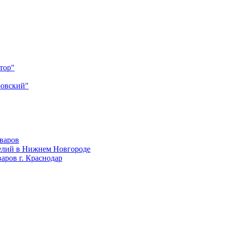
тор"
ровский"
оваров
елий в Нижнем Новгороде
аров г. Краснодар