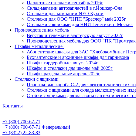
Паллетные стеллажи сентябрь 2016г
Склад-магазин автозапчастей в г.Йошкар-Ола
Стеллажи для компании NEO Кухни
Стеллажи для ООО "НПП "Бреслер" май 2025г
Стеллажи с ящиками для НИИ Генетики г. Москва
Производственная мебель
Верстак и тележки в мастерскую август 2022г
Производственная мебель для ООО "ПК "Промтрак
Шкафы металлические
Абонентские шкафы для ЗАО "Хлебокомбинат Пет
Бухгалтерские и архивные шкафы для гарнизона
Шкафы гардеробные август 2024г
Шкафы и стеллажи для школы май 2025г
Шкафы раздевальные апрель 2025г
Стеллажи с ящиками
Пластиковые короба С-2 для электротехнических т
Стеллажи с ящиками для склада мелкоштучных изд
Стойки с ящиками для магазина сантехнических тов
Контакты
+7 (800) 700-67-71
+7 (800) 700-67-71
Федеральный
+7 (8352) 22-83-83