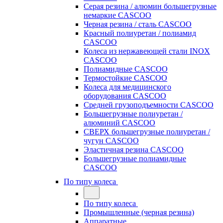
Серая резина / алюмин большегрузные
немаркие CASCOO
Черная резина / сталь CASCOO
Красный полиуретан / полиамид
CASCOO
Колеса из нержавеющей стали INOX
CASCOO
Полиамидные CASCOO
Термостойкие CASCOO
Колеса для медицинского
оборудования CASCOO
Средней грузоподъемности CASCOO
Большегрузные полиуретан /
алюминий CASCOO
СВЕРХ большегрузные полиуретан /
чугун CASCOO
Эластичная резина CASCOO
Большегрузные полиамидные
CASCOO
По типу колеса
По типу колеса
Промышленные (черная резина)
Аппаратные