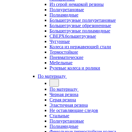
Из серой немаркой резины
Полиуретановые
Полиамидные
Большегрузные полиуретановые
Большегрузные обрезиненные
Большегрузные полиамидные
СВЕРХбольшегрузные
Чугунные
Колеса из нержавеющей стали
Термостойкие
Пневматические
Мебельные
Рулевые колеса и ролики
По материалу
По материалу
Черная резина
Серая резина
Эластичная резина
Не оставляющие следов
Стальные
Полиуретановые
Полиамидные
Фенольные термостойкие колеса