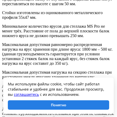
переставляться по высоте с шагом 50 мм.
Стойки изготовлены из оцинкованного металлического
профиля 55х47 мм.
Минимальное количество ярусов для стеллажа MS Pro не
менее трёх. Расстояние от пола до верхней плоскости балок
нижнего яруса не должно превышать 250 мм.
Максимальная допустимая равномерно распределенная
нагрузка на ярус хранения при длине яруса: 1800 мм – 500 кг.
(данная грузоподъемность гарантируется при условии
установки 2 стяжек балок на каждый ярус, без стяжек балок
нагрузка на ярус составит до 350 кг).
Максимальная допустимая нагрузка на секцию стеллажа при
расстоянии между ярусами хранения по вертикали:
Мы используем файлы cookie, чтобы сайт работал
до 750 мм – 2500 кг,
стабильнее и удобнее для вас. Продолжая просмотр,
от 750 до 1000 мм – 1500 кг,
вы
соглашаетесь
с их использованием.
от 1000 до 1250 мм – 1050 кг,
от 1250 до 2000 мм – 500 кг.
Понятно
Допускается собирать стеллажи в линию с общей средней
стойкой. Грузоподъемность стеллажей при этом не снижается.