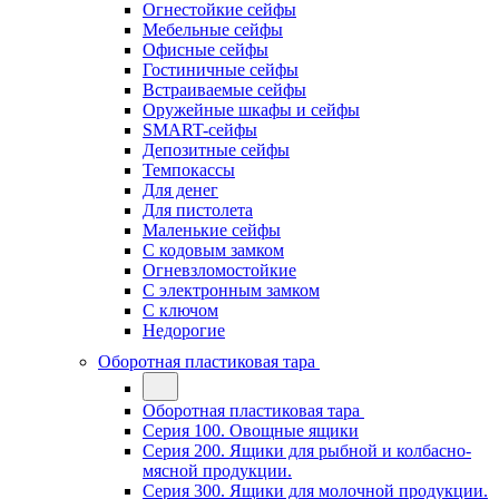
Огнестойкие сейфы
Мебельные сейфы
Офисные сейфы
Гостиничные сейфы
Встраиваемые сейфы
Оружейные шкафы и сейфы
SMART-сейфы
Депозитные сейфы
Темпокассы
Для денег
Для пистолета
Маленькие сейфы
С кодовым замком
Огневзломостойкие
С электронным замком
С ключом
Недорогие
Оборотная пластиковая тара
Оборотная пластиковая тара
Серия 100. Овощные ящики
Серия 200. Ящики для рыбной и колбасно-
мясной продукции.
Серия 300. Ящики для молочной продукции.