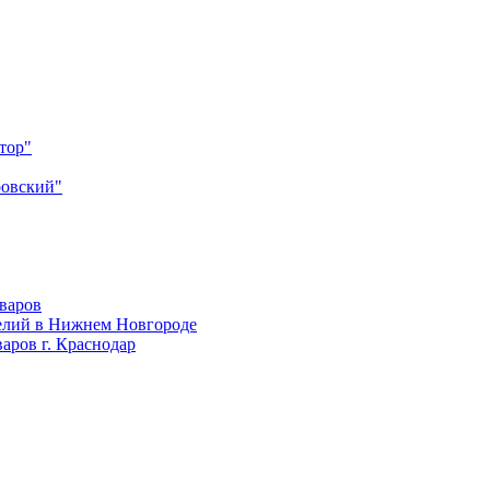
тор"
ровский"
оваров
елий в Нижнем Новгороде
аров г. Краснодар