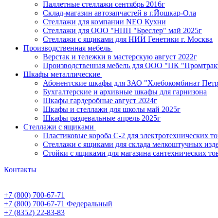
Паллетные стеллажи сентябрь 2016г
Склад-магазин автозапчастей в г.Йошкар-Ола
Стеллажи для компании NEO Кухни
Стеллажи для ООО "НПП "Бреслер" май 2025г
Стеллажи с ящиками для НИИ Генетики г. Москва
Производственная мебель
Верстак и тележки в мастерскую август 2022г
Производственная мебель для ООО "ПК "Промтрак
Шкафы металлические
Абонентские шкафы для ЗАО "Хлебокомбинат Пет
Бухгалтерские и архивные шкафы для гарнизона
Шкафы гардеробные август 2024г
Шкафы и стеллажи для школы май 2025г
Шкафы раздевальные апрель 2025г
Стеллажи с ящиками
Пластиковые короба С-2 для электротехнических т
Стеллажи с ящиками для склада мелкоштучных изд
Стойки с ящиками для магазина сантехнических тов
Контакты
+7 (800) 700-67-71
+7 (800) 700-67-71
Федеральный
+7 (8352) 22-83-83