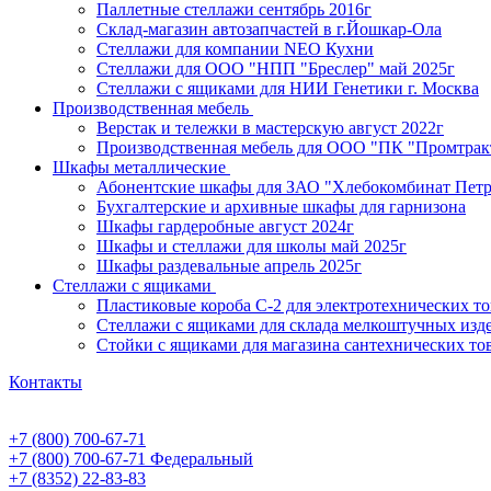
Паллетные стеллажи сентябрь 2016г
Склад-магазин автозапчастей в г.Йошкар-Ола
Стеллажи для компании NEO Кухни
Стеллажи для ООО "НПП "Бреслер" май 2025г
Стеллажи с ящиками для НИИ Генетики г. Москва
Производственная мебель
Верстак и тележки в мастерскую август 2022г
Производственная мебель для ООО "ПК "Промтрак
Шкафы металлические
Абонентские шкафы для ЗАО "Хлебокомбинат Пет
Бухгалтерские и архивные шкафы для гарнизона
Шкафы гардеробные август 2024г
Шкафы и стеллажи для школы май 2025г
Шкафы раздевальные апрель 2025г
Стеллажи с ящиками
Пластиковые короба С-2 для электротехнических т
Стеллажи с ящиками для склада мелкоштучных изд
Стойки с ящиками для магазина сантехнических тов
Контакты
+7 (800) 700-67-71
+7 (800) 700-67-71
Федеральный
+7 (8352) 22-83-83