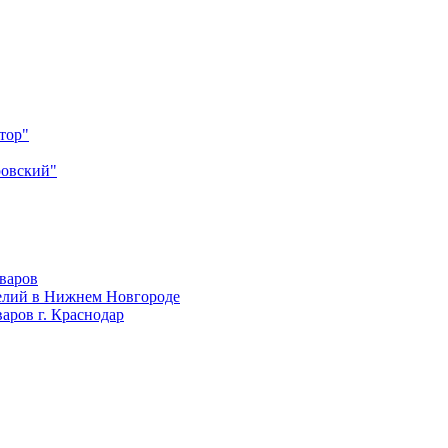
тор"
ровский"
оваров
елий в Нижнем Новгороде
аров г. Краснодар