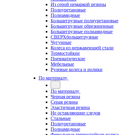
Из серой немаркой резины
Полиуретановые
Полиамидные
Большегрузные полиуретановые
Большегрузные обрезиненные
Большегрузные полиамидные
СВЕРХбольшегрузные
Чугунные
Колеса из нержавеющей стали
Термостойкие
Пневматические
Мебельные
Рулевые колеса и ролики
По материалу
По материалу
Черная резина
Серая резина
Эластичная резина
Не оставляющие следов
Стальные
Полиуретановые
Полиамидные
Фенольные термостойкие колеса