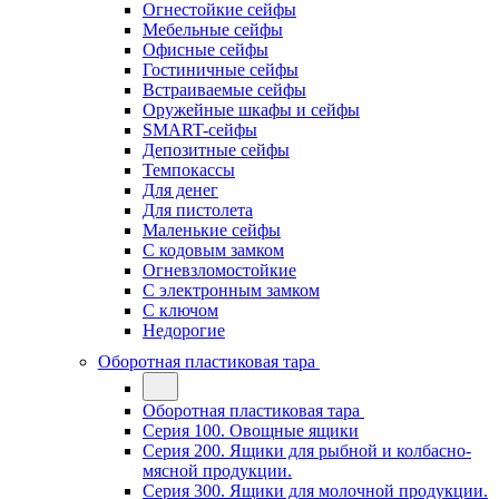
Огнестойкие сейфы
Мебельные сейфы
Офисные сейфы
Гостиничные сейфы
Встраиваемые сейфы
Оружейные шкафы и сейфы
SMART-сейфы
Депозитные сейфы
Темпокассы
Для денег
Для пистолета
Маленькие сейфы
С кодовым замком
Огневзломостойкие
С электронным замком
С ключом
Недорогие
Оборотная пластиковая тара
Оборотная пластиковая тара
Серия 100. Овощные ящики
Серия 200. Ящики для рыбной и колбасно-
мясной продукции.
Серия 300. Ящики для молочной продукции.