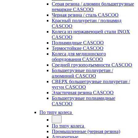
Серая резина / алюмин большегрузные
немаркие CASCOO
Черная резина / сталь CASCOO
Красный полиуретан / полиамид
CASCOO
Колеса из нержавеющей стали INOX
CASCOO
Полиамидные CASCOO
Термостойкие CASCOO
Колеса для медицинского
оборудования CASCOO
Средней грузоподъемности CASCOO
Большегрузные полиуретан /
алюминий CASCOO
СВЕРХ большегрузные полиуретан /
чугун CASCOO
Эластичная резина CASCOO
Большегрузные полиамидные
CASCOO
По типу колеса
По типу колеса
Промышленные (черная резина)
Аппаратные