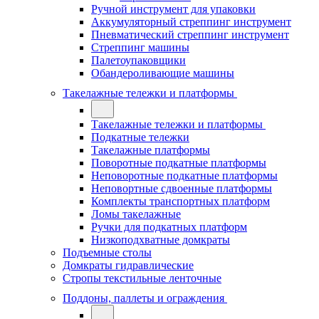
Ручной инструмент для упаковки
Аккумуляторный стреппинг инструмент
Пневматический стреппинг инструмент
Стреппинг машины
Палетоупаковщики
Обандероливающие машины
Такелажные тележки и платформы
Такелажные тележки и платформы
Подкатные тележки
Такелажные платформы
Поворотные подкатные платформы
Неповоротные подкатные платформы
Неповортные сдвоенные платформы
Комплекты транспортных платформ
Ломы такелажные
Ручки для подкатных платформ
Низкоподхватные домкраты
Подъемные столы
Домкраты гидравлические
Стропы текстильные ленточные
Поддоны, паллеты и ограждения