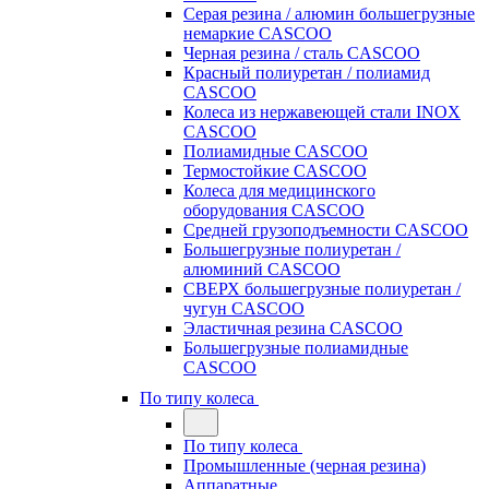
Серая резина / алюмин большегрузные
немаркие CASCOO
Черная резина / сталь CASCOO
Красный полиуретан / полиамид
CASCOO
Колеса из нержавеющей стали INOX
CASCOO
Полиамидные CASCOO
Термостойкие CASCOO
Колеса для медицинского
оборудования CASCOO
Средней грузоподъемности CASCOO
Большегрузные полиуретан /
алюминий CASCOO
СВЕРХ большегрузные полиуретан /
чугун CASCOO
Эластичная резина CASCOO
Большегрузные полиамидные
CASCOO
По типу колеса
По типу колеса
Промышленные (черная резина)
Аппаратные