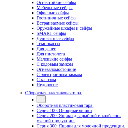
Огнестойкие сейфы
Мебельные сейфы
Офисные сейфы
Гостиничные сейфы
Встраиваемые сейфы
Оружейные шкафы и сейфы
SMART-сейфы
Депозитные сейфы
Темпокассы
Для денег
Для пистолета
Маленькие сейфы
С кодовым замком
Огневзломостойкие
С электронным замком
С ключом
Недорогие
Оборотная пластиковая тара
Оборотная пластиковая тара
Серия 100. Овощные ящики
Серия 200. Ящики для рыбной и колбасно-
мясной продукции.
Серия 300. Ящики для молочной продукции.