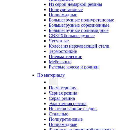
Из серой немаркой резины
Полиуретановые
Полиамидные
Большегрузные полиуретановые
Большегрузные обрезиненные
Большегрузные полиамидные
СВЕРХбольшегрузные
Чугунные
Колеса из нержавеющей стали
Термостойкие
Пневматические
Мебельные
Рулевые колеса и ролики
По материалу
По материалу
Черная резина
Серая резина
Эластичная резина
Не оставляющие следов
Стальные
Полиуретановые
Полиамидные
Фенольные термостойкие колеса