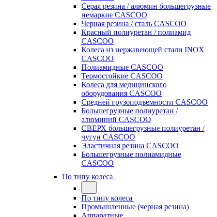
Серая резина / алюмин большегрузные
немаркие CASCOO
Черная резина / сталь CASCOO
Красный полиуретан / полиамид
CASCOO
Колеса из нержавеющей стали INOX
CASCOO
Полиамидные CASCOO
Термостойкие CASCOO
Колеса для медицинского
оборудования CASCOO
Средней грузоподъемности CASCOO
Большегрузные полиуретан /
алюминий CASCOO
СВЕРХ большегрузные полиуретан /
чугун CASCOO
Эластичная резина CASCOO
Большегрузные полиамидные
CASCOO
По типу колеса
По типу колеса
Промышленные (черная резина)
Аппаратные