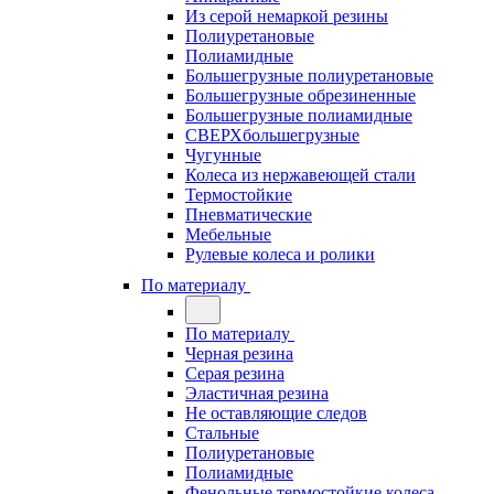
Из серой немаркой резины
Полиуретановые
Полиамидные
Большегрузные полиуретановые
Большегрузные обрезиненные
Большегрузные полиамидные
СВЕРХбольшегрузные
Чугунные
Колеса из нержавеющей стали
Термостойкие
Пневматические
Мебельные
Рулевые колеса и ролики
По материалу
По материалу
Черная резина
Серая резина
Эластичная резина
Не оставляющие следов
Стальные
Полиуретановые
Полиамидные
Фенольные термостойкие колеса