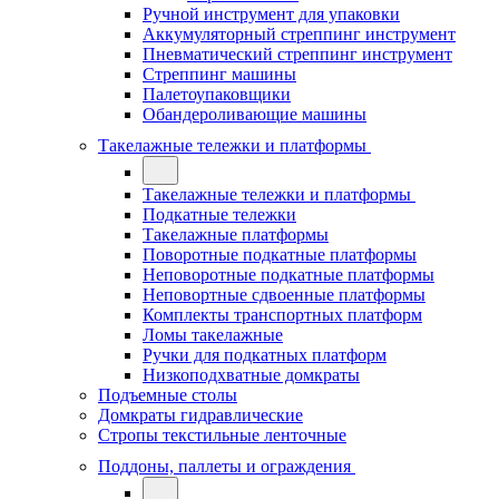
Ручной инструмент для упаковки
Аккумуляторный стреппинг инструмент
Пневматический стреппинг инструмент
Стреппинг машины
Палетоупаковщики
Обандероливающие машины
Такелажные тележки и платформы
Такелажные тележки и платформы
Подкатные тележки
Такелажные платформы
Поворотные подкатные платформы
Неповоротные подкатные платформы
Неповортные сдвоенные платформы
Комплекты транспортных платформ
Ломы такелажные
Ручки для подкатных платформ
Низкоподхватные домкраты
Подъемные столы
Домкраты гидравлические
Стропы текстильные ленточные
Поддоны, паллеты и ограждения