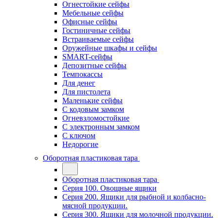
Огнестойкие сейфы
Мебельные сейфы
Офисные сейфы
Гостиничные сейфы
Встраиваемые сейфы
Оружейные шкафы и сейфы
SMART-сейфы
Депозитные сейфы
Темпокассы
Для денег
Для пистолета
Маленькие сейфы
С кодовым замком
Огневзломостойкие
С электронным замком
С ключом
Недорогие
Оборотная пластиковая тара
Оборотная пластиковая тара
Серия 100. Овощные ящики
Серия 200. Ящики для рыбной и колбасно-
мясной продукции.
Серия 300. Ящики для молочной продукции.