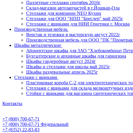
Паллетные стеллажи сентябрь 2016г
Склад-магазин автозапчастей в г.Йошкар-Ола
Стеллажи для компании NEO Кухни
Стеллажи для ООО "НПП "Бреслер" май 2025г
Стеллажи с ящиками для НИИ Генетики г. Москва
Производственная мебель
Верстак и тележки в мастерскую август 2022г
Производственная мебель для ООО "ПК "Промтрак
Шкафы металлические
Абонентские шкафы для ЗАО "Хлебокомбинат Пет
Бухгалтерские и архивные шкафы для гарнизона
Шкафы гардеробные август 2024г
Шкафы и стеллажи для школы май 2025г
Шкафы раздевальные апрель 2025г
Стеллажи с ящиками
Пластиковые короба С-2 для электротехнических т
Стеллажи с ящиками для склада мелкоштучных изд
Стойки с ящиками для магазина сантехнических тов
Контакты
+7 (800) 700-67-71
+7 (800) 700-67-71
Федеральный
+7 (8352) 22-83-83