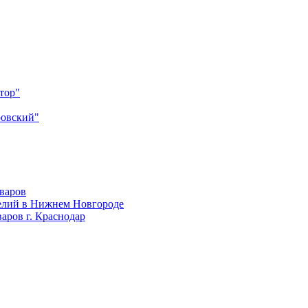
тор"
ровский"
оваров
елий в Нижнем Новгороде
аров г. Краснодар