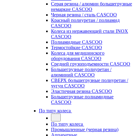
Серая резина / алюмин большегрузные
немаркие CASCOO
Черная резина / сталь CASCOO
Красный полиуретан / полиамид
CASCOO
Колеса из нержавеющей стали INOX
CASCOO
Полиамидные CASCOO
Термостойкие CASCOO
Колеса для медицинского
оборудования CASCOO
Средней грузоподъемности CASCOO
Большегрузные полиуретан /
алюминий CASCOO
СВЕРХ большегрузные полиуретан /
чугун CASCOO
Эластичная резина CASCOO
Большегрузные полиамидные
CASCOO
По типу колеса
По типу колеса
Промышленные (черная резина)
Аппаратные