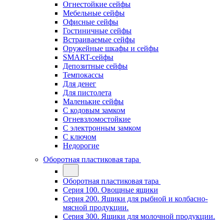
Огнестойкие сейфы
Мебельные сейфы
Офисные сейфы
Гостиничные сейфы
Встраиваемые сейфы
Оружейные шкафы и сейфы
SMART-сейфы
Депозитные сейфы
Темпокассы
Для денег
Для пистолета
Маленькие сейфы
С кодовым замком
Огневзломостойкие
С электронным замком
С ключом
Недорогие
Оборотная пластиковая тара
Оборотная пластиковая тара
Серия 100. Овощные ящики
Серия 200. Ящики для рыбной и колбасно-
мясной продукции.
Серия 300. Ящики для молочной продукции.