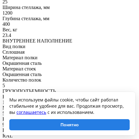
25
Ширина стеллажа, мм
1200
Глубина стеллажа, мм
400
Вес, кг
23.4
ВНУТРЕННЕЕ НАПОЛНЕНИЕ
Вид полки
Сплошная
Материал полки
Окрашенная сталь
Материал стоек
Окрашенная сталь
Количество полок
5
ГРУЗОПОДЪЕМНОСТЬ
Нагрузка на полку, кг
Мы используем файлы cookie, чтобы сайт работал
100
стабильнее и удобнее для вас. Продолжая просмотр,
Максимальная общая нагрузка, кг
вы
соглашаетесь
с их использованием.
500
Нагрузка на секцию, кг
900
Понятно
ПОКРЫТИЕ И ЦВЕТ
RAL