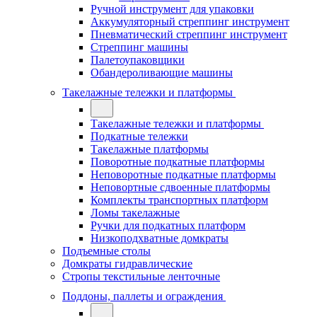
Ручной инструмент для упаковки
Аккумуляторный стреппинг инструмент
Пневматический стреппинг инструмент
Стреппинг машины
Палетоупаковщики
Обандероливающие машины
Такелажные тележки и платформы
Такелажные тележки и платформы
Подкатные тележки
Такелажные платформы
Поворотные подкатные платформы
Неповоротные подкатные платформы
Неповортные сдвоенные платформы
Комплекты транспортных платформ
Ломы такелажные
Ручки для подкатных платформ
Низкоподхватные домкраты
Подъемные столы
Домкраты гидравлические
Стропы текстильные ленточные
Поддоны, паллеты и ограждения