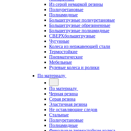
Из серой немаркой резины
Полиуретановые
Полиамидные
Большегрузные полиуретановые
Большегрузные обрезиненные
Большегрузные полиамидные
СВЕРХбольшегрузные
Чугунные
Колеса из нержавеющей стали
Термостойкие
Пневматические
Мебельные
Рулевые колеса и ролики
По материалу
По материалу
Черная резина
Серая резина
Эластичная резина
Не оставляющие следов
Стальные
Полиуретановые
Полиамидные
Фенольные термостойкие колеса