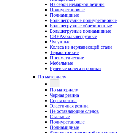
Из серой немаркой резины
Полиуретановые
Полиамидные
Большегрузные полиуретановые
Большегрузные обрезиненные
Большегрузные полиамидные
СВЕРХбольшегрузные
Чугунные
Колеса из нержавеющей стали
Термостойкие
Пневматические
Мебельные
Рулевые колеса и ролики
По материалу
По материалу
Черная резина
Серая резина
Эластичная резина
Не оставляющие следов
Стальные
Полиуретановые
Полиамидные
Фенольные термостойкие колеса