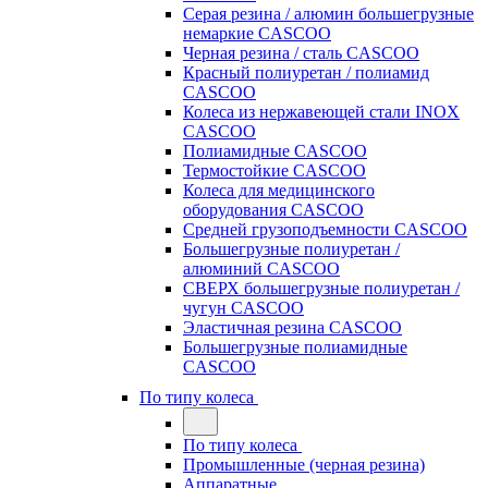
Серая резина / алюмин большегрузные
немаркие CASCOO
Черная резина / сталь CASCOO
Красный полиуретан / полиамид
CASCOO
Колеса из нержавеющей стали INOX
CASCOO
Полиамидные CASCOO
Термостойкие CASCOO
Колеса для медицинского
оборудования CASCOO
Средней грузоподъемности CASCOO
Большегрузные полиуретан /
алюминий CASCOO
СВЕРХ большегрузные полиуретан /
чугун CASCOO
Эластичная резина CASCOO
Большегрузные полиамидные
CASCOO
По типу колеса
По типу колеса
Промышленные (черная резина)
Аппаратные