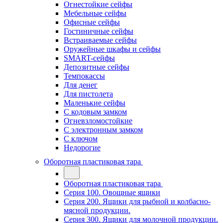
Огнестойкие сейфы
Мебельные сейфы
Офисные сейфы
Гостиничные сейфы
Встраиваемые сейфы
Оружейные шкафы и сейфы
SMART-сейфы
Депозитные сейфы
Темпокассы
Для денег
Для пистолета
Маленькие сейфы
С кодовым замком
Огневзломостойкие
С электронным замком
С ключом
Недорогие
Оборотная пластиковая тара
Оборотная пластиковая тара
Серия 100. Овощные ящики
Серия 200. Ящики для рыбной и колбасно-
мясной продукции.
Серия 300. Ящики для молочной продукции.