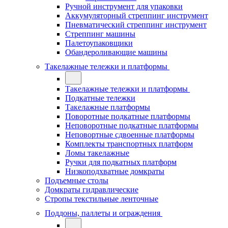
Ручной инструмент для упаковки
Аккумуляторный стреппинг инструмент
Пневматический стреппинг инструмент
Стреппинг машины
Палетоупаковщики
Обандероливающие машины
Такелажные тележки и платформы
Такелажные тележки и платформы
Подкатные тележки
Такелажные платформы
Поворотные подкатные платформы
Неповоротные подкатные платформы
Неповортные сдвоенные платформы
Комплекты транспортных платформ
Ломы такелажные
Ручки для подкатных платформ
Низкоподхватные домкраты
Подъемные столы
Домкраты гидравлические
Стропы текстильные ленточные
Поддоны, паллеты и ограждения