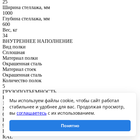
25
Ширина стеллажа, мм
1000
Глубина стеллажа, мм
600
Вес, кг
34
ВНУТРЕННЕЕ НАПОЛНЕНИЕ
Вид полки
Сплошная
Материал полки
Окрашенная сталь
Материал стоек
Окрашенная сталь
Количество полок
5
ГРУЗОПОДЪЕМНОСТЬ
Нагрузка на полку, кг
Мы используем файлы cookie, чтобы сайт работал
125
стабильнее и удобнее для вас. Продолжая просмотр,
Максимальная общая нагрузка, кг
вы
соглашаетесь
с их использованием.
625
Нагрузка на секцию, кг
900
Понятно
ПОКРЫТИЕ И ЦВЕТ
RAL