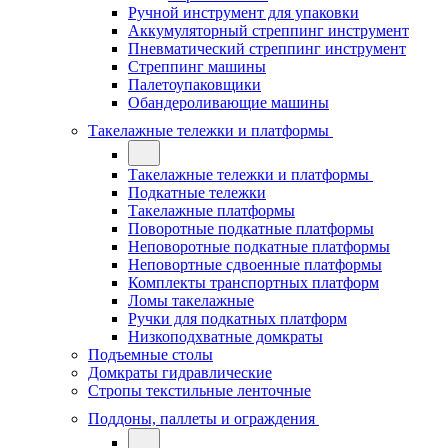
Ручной инструмент для упаковки
Аккумуляторный стреппинг инструмент
Пневматический стреппинг инструмент
Стреппинг машины
Палетоупаковщики
Обандероливающие машины
Такелажные тележки и платформы
Такелажные тележки и платформы
Подкатные тележки
Такелажные платформы
Поворотные подкатные платформы
Неповоротные подкатные платформы
Неповортные сдвоенные платформы
Комплекты транспортных платформ
Ломы такелажные
Ручки для подкатных платформ
Низкоподхватные домкраты
Подъемные столы
Домкраты гидравлические
Стропы текстильные ленточные
Поддоны, паллеты и ограждения