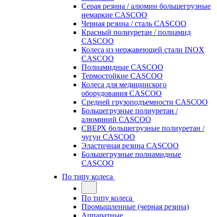
Серая резина / алюмин большегрузные
немаркие CASCOO
Черная резина / сталь CASCOO
Красный полиуретан / полиамид
CASCOO
Колеса из нержавеющей стали INOX
CASCOO
Полиамидные CASCOO
Термостойкие CASCOO
Колеса для медицинского
оборудования CASCOO
Средней грузоподъемности CASCOO
Большегрузные полиуретан /
алюминий CASCOO
СВЕРХ большегрузные полиуретан /
чугун CASCOO
Эластичная резина CASCOO
Большегрузные полиамидные
CASCOO
По типу колеса
По типу колеса
Промышленные (черная резина)
Аппаратные