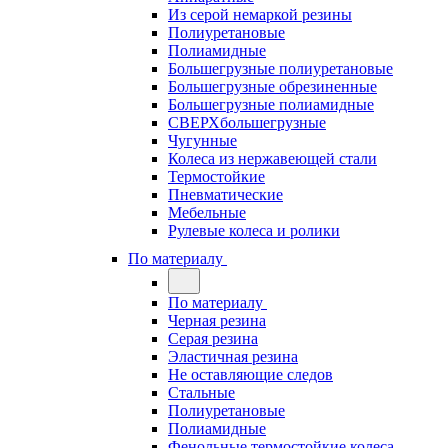
Из серой немаркой резины
Полиуретановые
Полиамидные
Большегрузные полиуретановые
Большегрузные обрезиненные
Большегрузные полиамидные
СВЕРХбольшегрузные
Чугунные
Колеса из нержавеющей стали
Термостойкие
Пневматические
Мебельные
Рулевые колеса и ролики
По материалу
По материалу
Черная резина
Серая резина
Эластичная резина
Не оставляющие следов
Стальные
Полиуретановые
Полиамидные
Фенольные термостойкие колеса