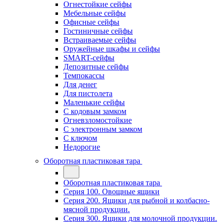
Огнестойкие сейфы
Мебельные сейфы
Офисные сейфы
Гостиничные сейфы
Встраиваемые сейфы
Оружейные шкафы и сейфы
SMART-сейфы
Депозитные сейфы
Темпокассы
Для денег
Для пистолета
Маленькие сейфы
С кодовым замком
Огневзломостойкие
С электронным замком
С ключом
Недорогие
Оборотная пластиковая тара
Оборотная пластиковая тара
Серия 100. Овощные ящики
Серия 200. Ящики для рыбной и колбасно-
мясной продукции.
Серия 300. Ящики для молочной продукции.